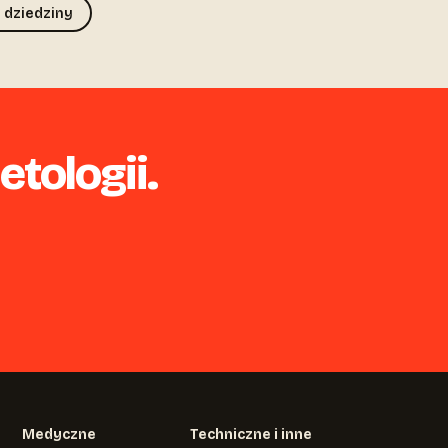
 dziedziny
tologii.
Medyczne
Techniczne i inne