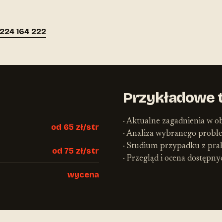
224 164 222
Przykładowe 
· Aktualne zagadnienia w o
od 65 zł/str
· Analiza wybranego prob
· Studium przypadku z pra
od 75 zł/str
· Przegląd i ocena dostępn
wycena