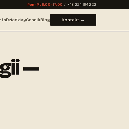
Pon–Pt 9:00–17:00
/
+48 224 164 222
rta
Dziedziny
Cennik
Blog
Kontakt →
gii —