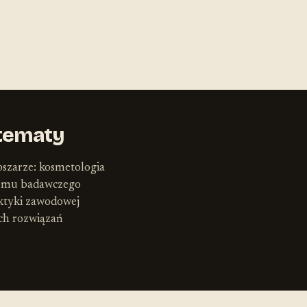
tematy
bszarze: kosmetologia
lemu badawczego
ktyki zawodowej
ych rozwiązań