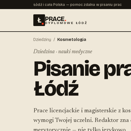
Łódź i cała Polska — pomoc zdalna w pisaniu prac
PRACE
.
Ł
DYPLOMOWE ŁÓDŹ
Dziedziny
/
Kosmetologia
Dziedzina · nauki medyczne
Pisanie pr
Łódź
Prace licencjackie i magisterskie z k
wymogi Twojej uczelni. Redaktor zna d
merytorycznie — nie tylko językowo.