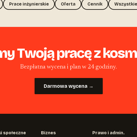
Prace inżynierskie
Oferta
Cennik
Wszystkie
my Twoją pracę z kosme
Bezpłatna wycena i plan w 24 godziny.
Darmowa wycena →
i społeczne
Biznes
Prawo i admin.