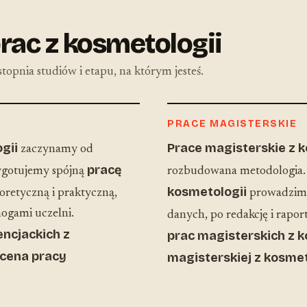
rac z kosmetologii
topnia studiów i etapu, na którym jesteś.
PRACE MAGISTERSKIE
gii
Prace magisterskie z 
zaczynamy od
pracę
zygotujemy spójną
rozbudowana metodologia
kosmetologii
eoretyczną i praktyczną,
prowadzimy 
ogami uczelni.
danych, po redakcję i rapo
encjackich z
prac magisterskich z k
cena pracy
magisterskiej z kosmet