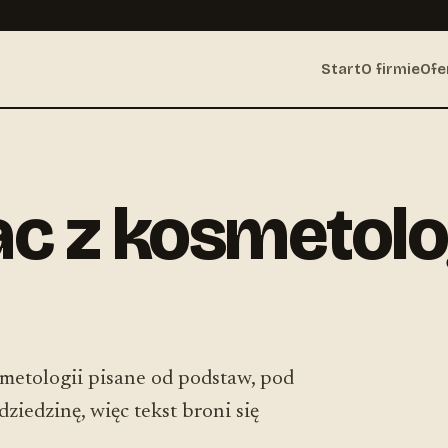
Start
O firmie
Ofe
ac z kosmetolo
osmetologii pisane od podstaw, pod
ziedzinę, więc tekst broni się