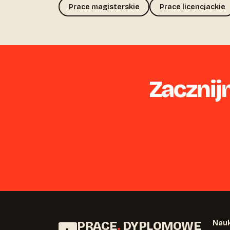
Prace magisterskie
Prace licencjackie
Zacznij
PRACE
.
DYPLOMOWE
Nauk