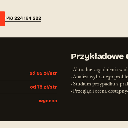
+48 224 164 222
Przykładowe 
· Aktualne zagadnienia w ob
od 65 zł/str
· Analiza wybranego prob
· Studium przypadku z pra
od 75 zł/str
· Przegląd i ocena dostępn
wycena