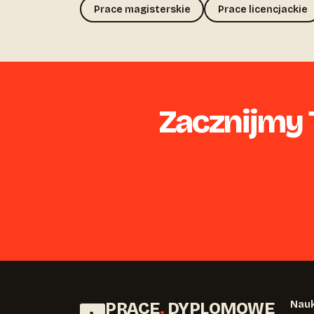
Prace magisterskie
Prace licencjackie
Zacznijmy T
PRACE
.
DYPLOMOWE
Nauk