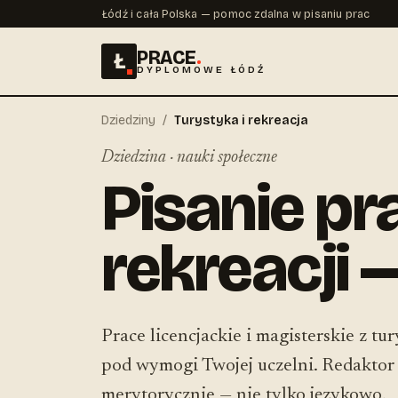
Łódź i cała Polska — pomoc zdalna w pisaniu prac
PRACE
.
Ł
DYPLOMOWE ŁÓDŹ
Dziedziny
/
Turystyka i rekreacja
Dziedzina · nauki społeczne
Pisanie pra
rekreacji 
Prace licencjackie i magisterskie z tur
pod wymogi Twojej uczelni. Redaktor z
merytorycznie — nie tylko językowo.