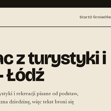
Start
O firmie
Ofe
c z turystyki i
— Łódź
ystyki i rekreacji pisane od podstaw,
na dziedzinę, więc tekst broni się