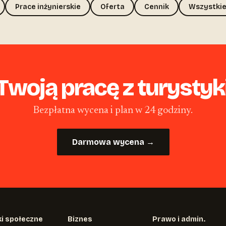
Prace inżynierskie
Oferta
Cennik
Wszystkie
woją pracę z turystyki 
Bezpłatna wycena i plan w 24 godziny.
Darmowa wycena →
i społeczne
Biznes
Prawo i admin.