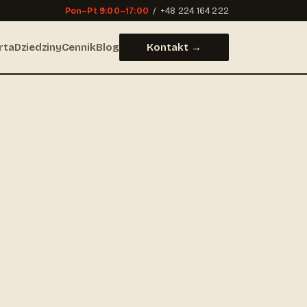
Pon–Pt 9:00–17:00
/
+48 224 164 222
rta
Dziedziny
Cennik
Blog
Kontakt →