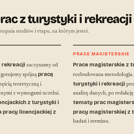
ac z turystyki i rekreacji
topnia studiów i etapu, na którym jesteś.
PRACE MAGISTERSKIE
i rekreacji
Prace magisterskie z tu
zaczynamy od
pracę
zygotujemy spójną
rozbudowana metodologia
turystyki i rekreacji
zęścią teoretyczną i
pro
odnymi z wymogami uczelni.
analizę danych, po redakcj
ncjackich z turystyki i
tematy prac magisterski
 pracy licencjackiej z
pracy magisterskiej z t
badań i terminu.