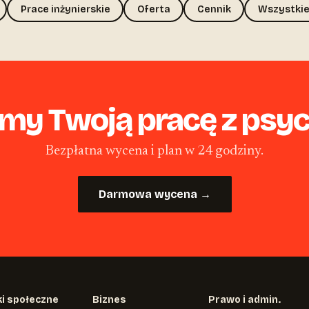
Prace inżynierskie
Oferta
Cennik
Wszystkie
my Twoją pracę z psyc
Bezpłatna wycena i plan w 24 godziny.
Darmowa wycena →
i społeczne
Biznes
Prawo i admin.