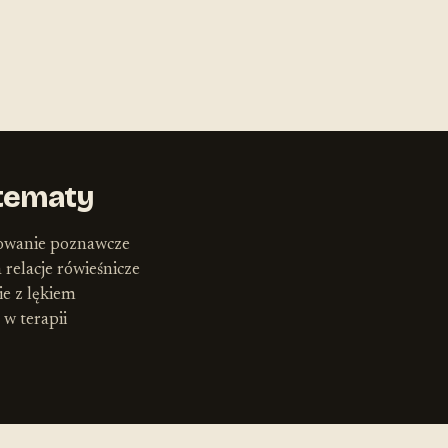
tematy
nowanie poznawcze
a relacje rówieśnicze
e z lękiem
 w terapii