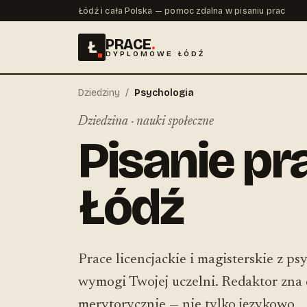
Łódź i cała Polska — pomoc zdalna w pisaniu prac
PRACE
.
Ł
DYPLOMOWE ŁÓDŹ
Dziedziny
/
Psychologia
Dziedzina · nauki społeczne
Pisanie pr
Łódź
Prace licencjackie i magisterskie z p
wymogi Twojej uczelni. Redaktor zna d
merytorycznie — nie tylko językowo.