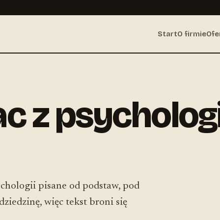
Start
O firmie
Ofe
ac z psychologi
sychologii pisane od podstaw, pod
ziedzinę, więc tekst broni się