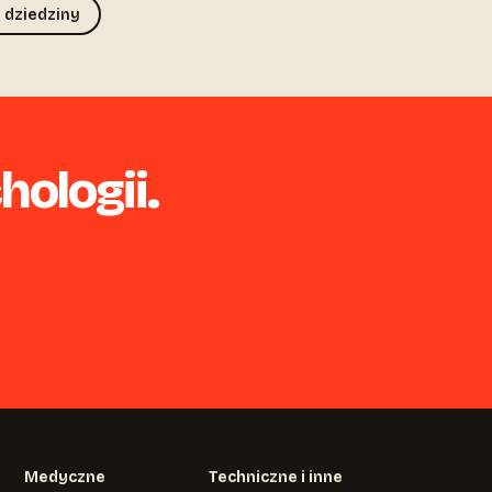
 dziedziny
hologii.
Medyczne
Techniczne i inne