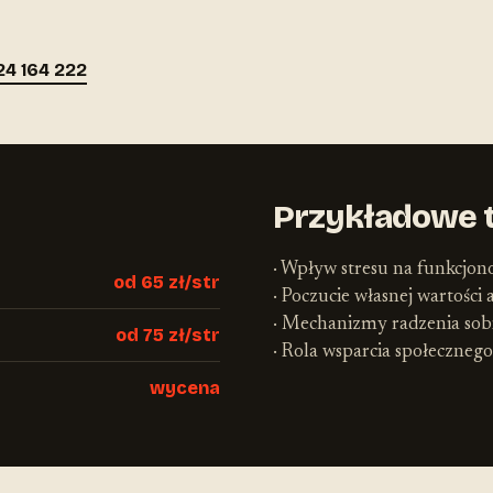
24 164 222
Przykładowe 
· Wpływ stresu na funkcjo
od 65 zł/str
· Poczucie własnej wartości 
· Mechanizmy radzenia sobi
od 75 zł/str
· Rola wsparcia społecznego
wycena