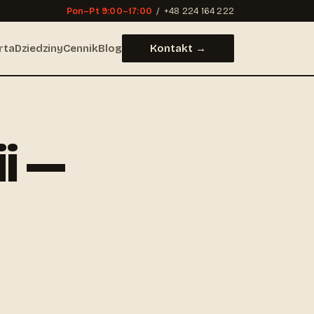
Pon–Pt 9:00–17:00
/
+48 224 164 222
rta
Dziedziny
Cennik
Blog
Kontakt →
i —