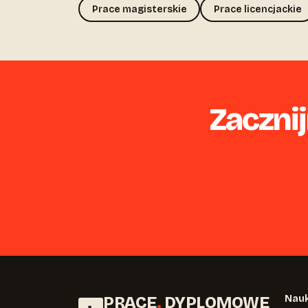
Prace magisterskie
Prace licencjackie
Zacznij
PRACE
.
DYPLOMOWE
Nauk