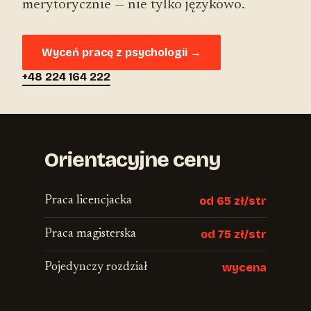
merytorycznie — nie tylko językowo.
Wyceń pracę z psychologii →
+48 224 164 222
Orientacyjne ceny
Praca licencjacka
od 65 zł/str
Praca magisterska
od 75 zł/str
Pojedynczy rozdział
wycena