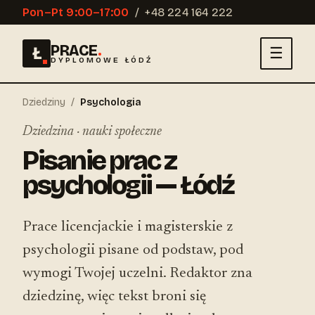
Pon–Pt 9:00–17:00
/
+48 224 164 222
PRACE
.
Ł
☰
DYPLOMOWE ŁÓDŹ
Dziedziny
/
Psychologia
Dziedzina · nauki społeczne
Pisanie prac z
psychologii — Łódź
Prace licencjackie i magisterskie z
psychologii pisane od podstaw, pod
wymogi Twojej uczelni. Redaktor zna
dziedzinę, więc tekst broni się