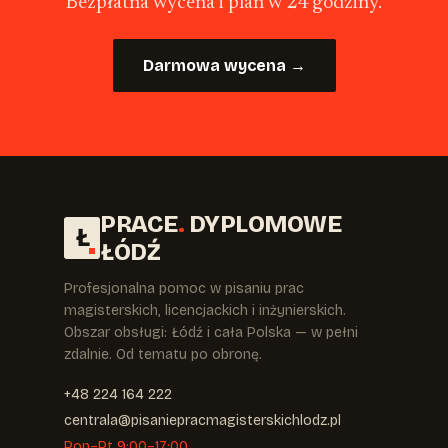
Bezpłatna wycena i plan w 24 godziny.
Darmowa wycena →
PRACE
.
DYPLOMOWE
Ł
ŁÓDŹ
Profesjonalna pomoc w pisaniu prac
magisterskich, licencjackich i inżynierskich.
Obszar obsługi: Łódź i cała Polska — w pełni
zdalnie. Od tematu po obronę.
+48 224 164 222
centrala@pisaniepracmagisterskichlodz.pl
Pon–Pt 9:00–17:00