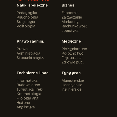
Nauki społeczne
Biznes
Pedagogika
Ekonomia
Psychologia
Zarządzanie
Socjologia
Marketing
Politologia
Rachunkowość
Logistyka
Prawo i admin.
Medyczne
Prawo
Pielęgniarstwo
Administracja
Położnictwo
Stosunki międz.
Fizjoterapia
Zdrowie publ.
Techniczne i inne
Typy prac
Informatyka
Magisterskie
Budownictwo
Licencjackie
Turystyka i rekr.
Inżynierskie
Kosmetologia
Filologia ang.
Historia
Anglistyka