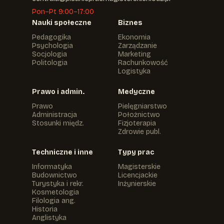
Pon–Pt 9:00–17:00
Nauki społeczne
Biznes
Pedagogika
Ekonomia
Psychologia
Zarządzanie
Socjologia
Marketing
Politologia
Rachunkowość
Logistyka
Prawo i admin.
Medyczne
Prawo
Pielęgniarstwo
Administracja
Położnictwo
Stosunki międz.
Fizjoterapia
Zdrowie publ.
Techniczne i inne
Typy prac
Informatyka
Magisterskie
Budownictwo
Licencjackie
Turystyka i rekr.
Inżynierskie
Kosmetologia
Filologia ang.
Historia
Anglistyka