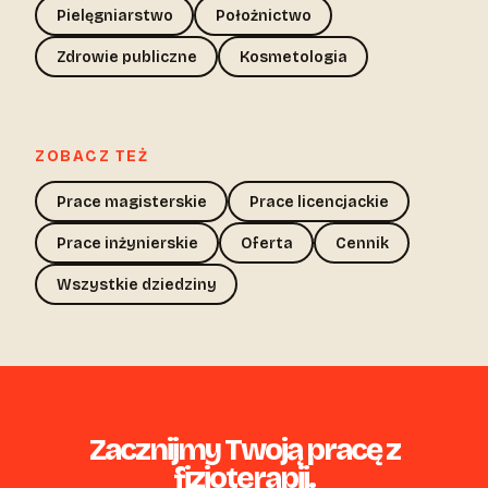
Pielęgniarstwo
Położnictwo
Zdrowie publiczne
Kosmetologia
ZOBACZ TEŻ
Prace magisterskie
Prace licencjackie
Prace inżynierskie
Oferta
Cennik
Wszystkie dziedziny
Zacznijmy Twoją pracę z
fizjoterapii.