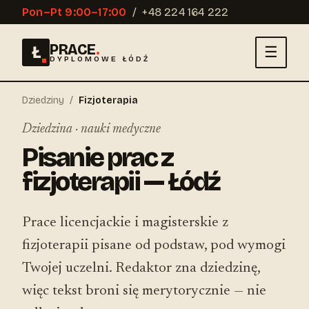
Pon–Pt 9:00–17:00
/
+48 224 164 222
PRACE
.
Ł
☰
DYPLOMOWE ŁÓDŹ
Dziedziny
/
Fizjoterapia
Dziedzina · nauki medyczne
Pisanie prac z
fizjoterapii — Łódź
Prace licencjackie i magisterskie z
fizjoterapii pisane od podstaw, pod wymogi
Twojej uczelni. Redaktor zna dziedzinę,
więc tekst broni się merytorycznie — nie