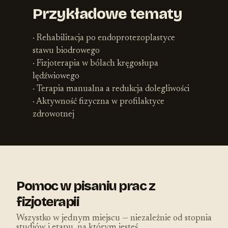
Przykładowe tematy
· Rehabilitacja po endoprotezoplastyce
stawu biodrowego
· Fizjoterapia w bólach kręgosłupa
lędźwiowego
· Terapia manualna a redukcja dolegliwości
· Aktywność fizyczna w profilaktyce
zdrowotnej
Pomoc w pisaniu prac z
fizjoterapii
Wszystko w jednym miejscu — niezależnie od stopnia
studiów i etapu, na którym jesteś.