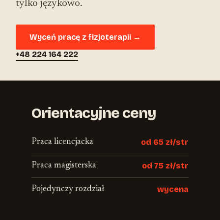
tylko językowo.
Wyceń pracę z fizjoterapii →
+48 224 164 222
Orientacyjne ceny
Praca licencjacka
od 65 zł/str
Praca magisterska
od 75 zł/str
Pojedynczy rozdział
wycena