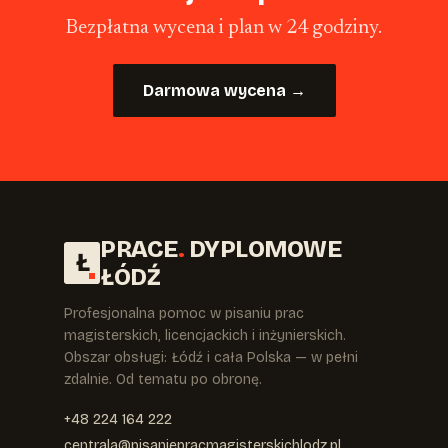
Bezpłatna wycena i plan w 24 godziny.
Darmowa wycena →
PRACE
.
DYPLOMOWE
Ł
ŁÓDŹ
Profesjonalna pomoc w pisaniu prac
magisterskich, licencjackich i inżynierskich.
Obszar obsługi: Łódź i cała Polska — w pełni
zdalnie. Od tematu po obronę.
+48 224 164 222
centrala@pisaniepracmagisterskichlodz.pl