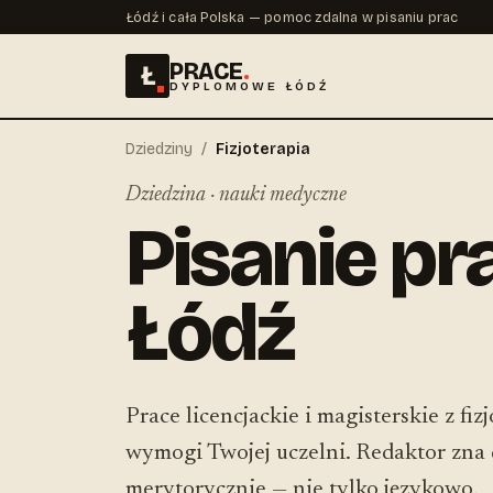
Łódź i cała Polska — pomoc zdalna w pisaniu prac
PRACE
.
Ł
DYPLOMOWE ŁÓDŹ
Dziedziny
/
Fizjoterapia
Dziedzina · nauki medyczne
Pisanie pra
Łódź
Prace licencjackie i magisterskie z fi
wymogi Twojej uczelni. Redaktor zna d
merytorycznie — nie tylko językowo.