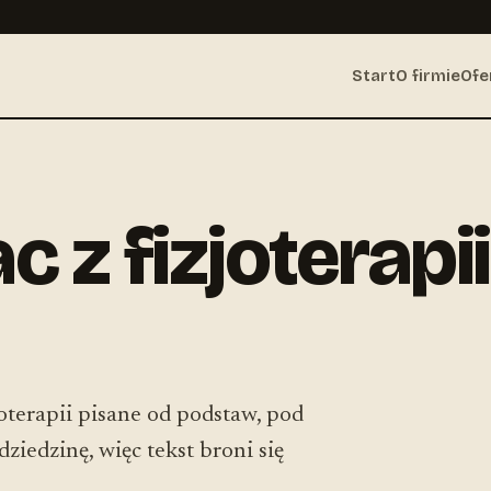
Start
O firmie
Ofe
c z fizjoterapi
zjoterapii pisane od podstaw, pod
ziedzinę, więc tekst broni się