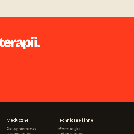
erapii.
Medyczne
Techniczne i inne
Pielęgniarstwo
Informatyka