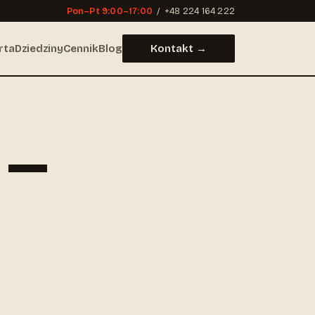
Pon–Pt 9:00–17:00
/
+48 224 164 222
rta
Dziedziny
Cennik
Blog
Kontakt →
i —