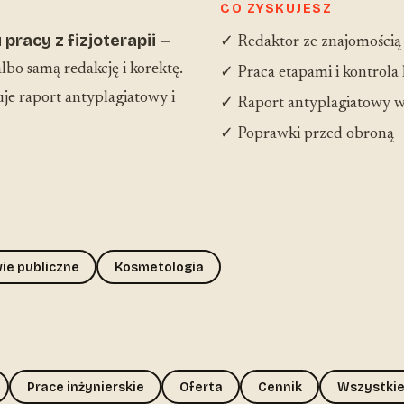
CO ZYSKUJESZ
pracy z fizjoterapii
—
✓ Redaktor ze znajomością
lbo samą redakcję i korektę.
✓ Praca etapami i kontrola
e raport antyplagiatowy i
✓ Raport antyplagiatowy w
✓ Poprawki przed obroną
ie publiczne
Kosmetologia
Prace inżynierskie
Oferta
Cennik
Wszystkie