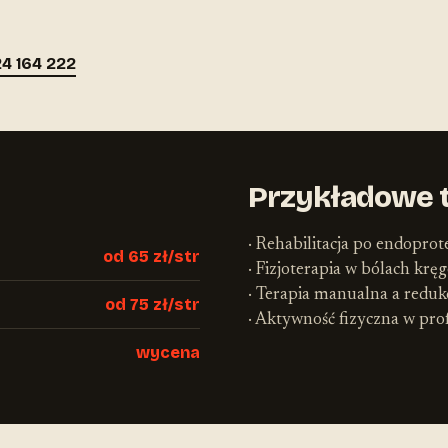
4 164 222
Przykładowe 
· Rehabilitacja po endopro
od 65 zł/str
· Fizjoterapia w bólach kr
· Terapia manualna a redukc
od 75 zł/str
· Aktywność fizyczna w pro
wycena