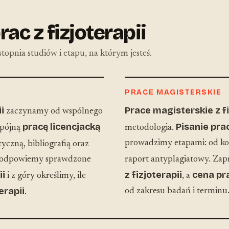
ac z fizjoterapii
topnia studiów i etapu, na którym jesteś.
PRACE MAGISTERSKIE
i
Prace magisterskie z fi
zaczynamy od wspólnego
pracę licencjacką
Pisanie pra
spójną
metodologia.
prowadzimy etapami: od kon
tyczną, bibliografią oraz
 Podpowiemy sprawdzone
raport antyplagiatowy. Z
ii
z fizjoterapii
cena pra
i z góry określimy, ile
, a
erapii
od zakresu badań i terminu
.