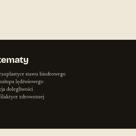
tematy
tezoplastyce stawu biodrowego
ęgosłupa lędźwiowego
ja dolegliwości
filaktyce zdrowotnej