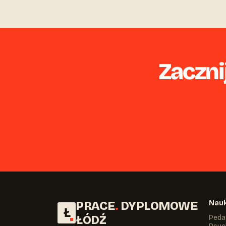
Zaczni
PRACE
.
DYPLOMOWE
Nauk
Ł
ŁÓDŹ
Peda