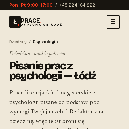
Pon–Pt 9:00–17:00
/
+48 224 164 222
PRACE
.
Ł
☰
DYPLOMOWE ŁÓDŹ
Dziedziny
/
Psychologia
Dziedzina · nauki społeczne
Pisanie prac z
psychologii — Łódź
Prace licencjackie i magisterskie z
psychologii pisane od podstaw, pod
wymogi Twojej uczelni. Redaktor zna
dziedzinę, więc tekst broni się