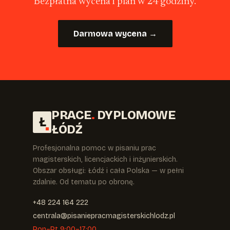
Bezpłatna wycena i plan w 24 godziny.
Darmowa wycena →
PRACE
.
DYPLOMOWE
Ł
ŁÓDŹ
Profesjonalna pomoc w pisaniu prac
magisterskich, licencjackich i inżynierskich.
Obszar obsługi: Łódź i cała Polska — w pełni
zdalnie. Od tematu po obronę.
+48 224 164 222
centrala@pisaniepracmagisterskichlodz.pl
Pon–Pt 9:00–17:00