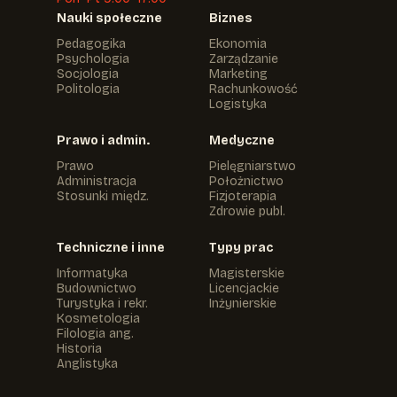
Nauki społeczne
Biznes
Pedagogika
Ekonomia
Psychologia
Zarządzanie
Socjologia
Marketing
Politologia
Rachunkowość
Logistyka
Prawo i admin.
Medyczne
Prawo
Pielęgniarstwo
Administracja
Położnictwo
Stosunki międz.
Fizjoterapia
Zdrowie publ.
Techniczne i inne
Typy prac
Informatyka
Magisterskie
Budownictwo
Licencjackie
Turystyka i rekr.
Inżynierskie
Kosmetologia
Filologia ang.
Historia
Anglistyka