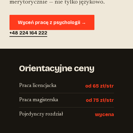
merytorycznie — nie tylko językowo.
Wyceń pracę z psychologii →
+48 224 164 222
Orientacyjne ceny
Praca licencjacka
od 65 zł/str
Praca magisterska
od 75 zł/str
Pojedynczy rozdział
wycena