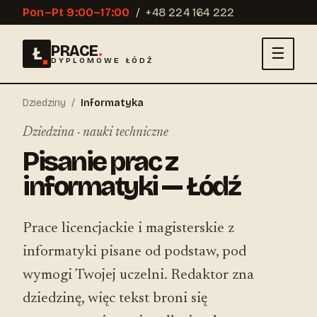
Pon–Pt 9:00–17:00
/
+48 224 164 222
PRACE
.
Ł
☰
DYPLOMOWE ŁÓDŹ
Dziedziny
/
Informatyka
Dziedzina · nauki techniczne
Pisanie prac z
informatyki — Łódź
Prace licencjackie i magisterskie z
informatyki pisane od podstaw, pod
wymogi Twojej uczelni. Redaktor zna
dziedzinę, więc tekst broni się