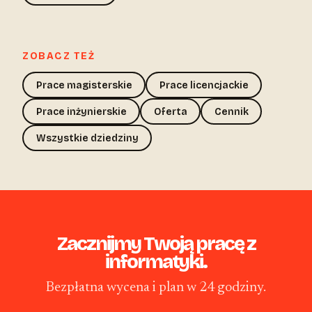
ZOBACZ TEŻ
Prace magisterskie
Prace licencjackie
Prace inżynierskie
Oferta
Cennik
Wszystkie dziedziny
Zacznijmy Twoją pracę z
informatyki.
Bezpłatna wycena i plan w 24 godziny.