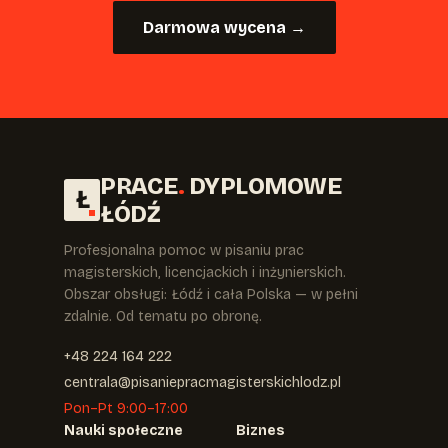
Darmowa wycena →
PRACE
.
DYPLOMOWE
Ł
ŁÓDŹ
Profesjonalna pomoc w pisaniu prac
magisterskich, licencjackich i inżynierskich.
Obszar obsługi: Łódź i cała Polska — w pełni
zdalnie. Od tematu po obronę.
+48 224 164 222
centrala@pisaniepracmagisterskichlodz.pl
Pon–Pt 9:00–17:00
Nauki społeczne
Biznes