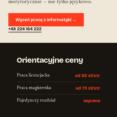
merytorycznie — nie tylko językowo.
Wyceń pracę z informatyki →
+48 224 164 222
Orientacyjne ceny
Praca licencjacka
od 65 zł/str
Praca magisterska
od 75 zł/str
Pojedynczy rozdział
wycena