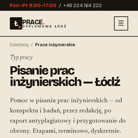
Pon–Pt 9:00–17:00
/
+48 224 164 222
PRACE
.
Ł
☰
DYPLOMOWE ŁÓDŹ
Dziedziny
/
Prace inżynierskie
Typ pracy
Pisanie prac
inżynierskich — Łódź
Pomoc w pisaniu prac inżynierskich — od
konspektu i badań, przez redakcję, po
raport antyplagiatowy i przygotowanie do
obrony. Etapami, terminowo, dyskretnie.