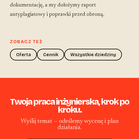
dokumentację, a my dołożymy raport
antyplagiatowy i poprawki przed obroną.
ZOBACZ TEŻ
Oferta
Cennik
Wszystkie dziedziny
Twoja praca inżynierska, krok po
kroku.
Wyślij temat — odeślemy wycenę i plan
działania.