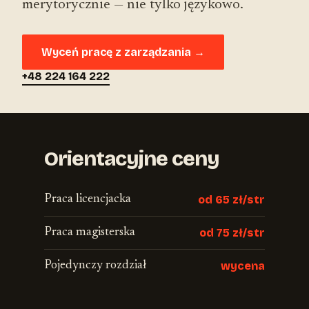
merytorycznie — nie tylko językowo.
Wyceń pracę z zarządzania →
+48 224 164 222
Orientacyjne ceny
Praca licencjacka
od 65 zł/str
Praca magisterska
od 75 zł/str
Pojedynczy rozdział
wycena