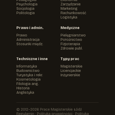
Psychologia
Zarządzanie
Socjologia
Marketing
Politologia
Rachunkowość
Logistyka
Prawo i admin.
Medyczne
Prawo
Pielęgniarstwo
Administracja
Położnictwo
Stosunki międz.
Fizjoterapia
Zdrowie publ.
Techniczne i inne
Typy prac
Informatyka
Magisterskie
Budownictwo
Licencjackie
Turystyka i rekr.
Inżynierskie
Kosmetologia
Filologia ang.
Historia
Anglistyka
© 2012–2026 Prace Magisterskie Łódź
Regulamin
·
Polityka prywatności
·
Polityka