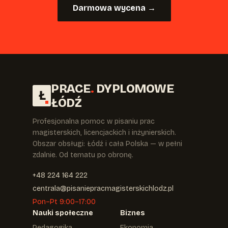
Darmowa wycena →
PRACE
.
DYPLOMOWE
Ł
ŁÓDŹ
Profesjonalna pomoc w pisaniu prac
magisterskich, licencjackich i inżynierskich.
Obszar obsługi: Łódź i cała Polska — w pełni
zdalnie. Od tematu po obronę.
+48 224 164 222
centrala@pisaniepracmagisterskichlodz.pl
Pon–Pt 9:00–17:00
Nauki społeczne
Biznes
Pedagogika
Ekonomia