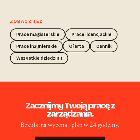
ZOBACZ TEŻ
Prace magisterskie
Prace licencjackie
Prace inżynierskie
Oferta
Cennik
Wszystkie dziedziny
Zacznijmy Twoją pracę z
zarządzania.
Bezpłatna wycena i plan w 24 godziny.