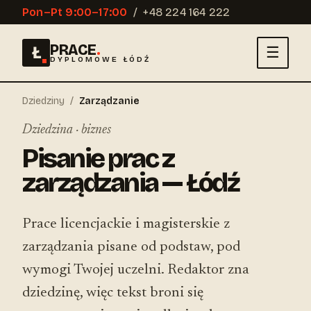
Pon–Pt 9:00–17:00
/
+48 224 164 222
PRACE
.
Ł
☰
DYPLOMOWE ŁÓDŹ
Dziedziny
/
Zarządzanie
Dziedzina · biznes
Pisanie prac z
zarządzania — Łódź
Prace licencjackie i magisterskie z
zarządzania pisane od podstaw, pod
wymogi Twojej uczelni. Redaktor zna
dziedzinę, więc tekst broni się