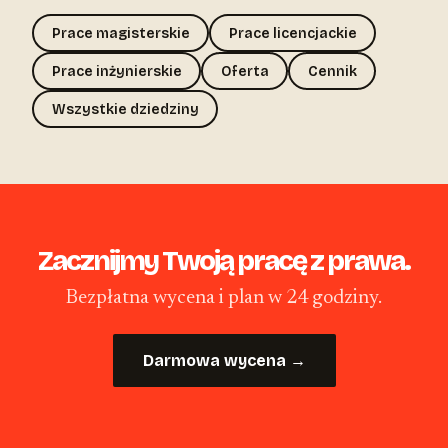
Prace magisterskie
Prace licencjackie
Prace inżynierskie
Oferta
Cennik
Wszystkie dziedziny
Zacznijmy Twoją pracę z prawa.
Bezpłatna wycena i plan w 24 godziny.
Darmowa wycena →