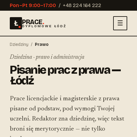
Pon–Pt 9:00–17:00
/
+48 224 164 222
PRACE
.
Ł
☰
DYPLOMOWE ŁÓDŹ
Dziedziny
/
Prawo
Dziedzina · prawo i administracja
Pisanie prac z prawa —
Łódź
Prace licencjackie i magisterskie z prawa
pisane od podstaw, pod wymogi Twojej
uczelni. Redaktor zna dziedzinę, więc tekst
broni się merytorycznie — nie tylko