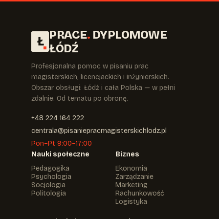
PRACE
.
DYPLOMOWE
Ł
ŁÓDŹ
Profesjonalna pomoc w pisaniu prac
magisterskich, licencjackich i inżynierskich.
Obszar obsługi: Łódź i cała Polska — w pełni
zdalnie. Od tematu po obronę.
+48 224 164 222
centrala@pisaniepracmagisterskichlodz.pl
Pon–Pt 9:00–17:00
Nauki społeczne
Biznes
Pedagogika
Ekonomia
Psychologia
Zarządzanie
Socjologia
Marketing
Politologia
Rachunkowość
Logistyka