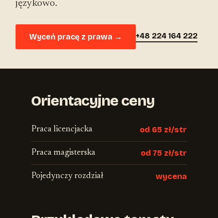
językowo.
+48 224 164 222
Wyceń pracę z prawa →
Orientacyjne ceny
Praca licencjacka
od 65 zł/str
Praca magisterska
od 75 zł/str
Pojedynczy rozdział
wycena