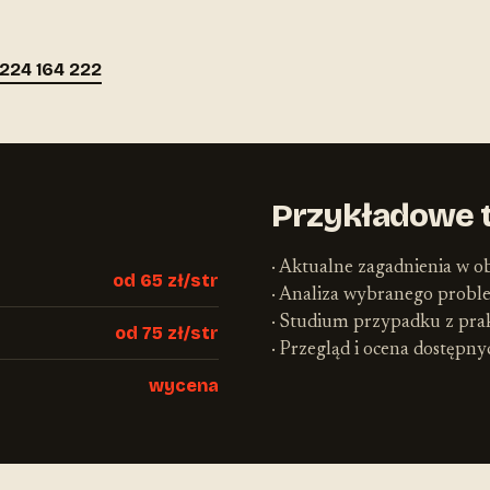
224 164 222
Przykładowe 
· Aktualne zagadnienia w o
od 65 zł/str
· Analiza wybranego prob
· Studium przypadku z pra
od 75 zł/str
· Przegląd i ocena dostępn
wycena