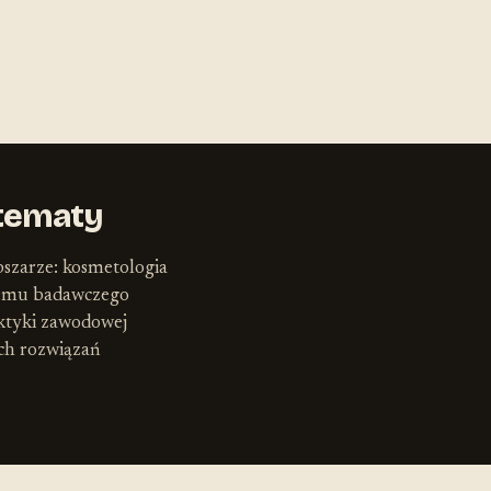
tematy
bszarze: kosmetologia
lemu badawczego
ktyki zawodowej
ych rozwiązań