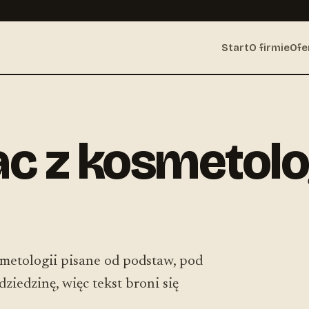
Start
O firmie
Ofe
ac z kosmetolo
osmetologii pisane od podstaw, pod
ziedzinę, więc tekst broni się