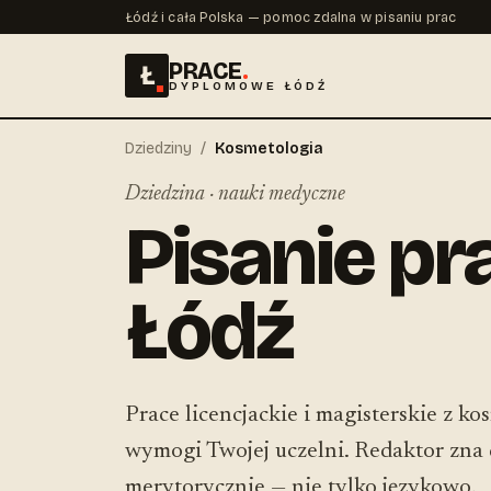
Łódź i cała Polska — pomoc zdalna w pisaniu prac
PRACE
.
Ł
DYPLOMOWE ŁÓDŹ
Dziedziny
/
Kosmetologia
Dziedzina · nauki medyczne
Pisanie pr
Łódź
Prace licencjackie i magisterskie z k
wymogi Twojej uczelni. Redaktor zna d
merytorycznie — nie tylko językowo.