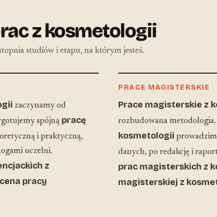
rac z kosmetologii
topnia studiów i etapu, na którym jesteś.
PRACE MAGISTERSKIE
gii
Prace magisterskie z 
zaczynamy od
pracę
zygotujemy spójną
rozbudowana metodologia
kosmetologii
eoretyczną i praktyczną,
prowadzimy 
ogami uczelni.
danych, po redakcję i rapo
encjackich z
prac magisterskich z k
cena pracy
magisterskiej z kosmet