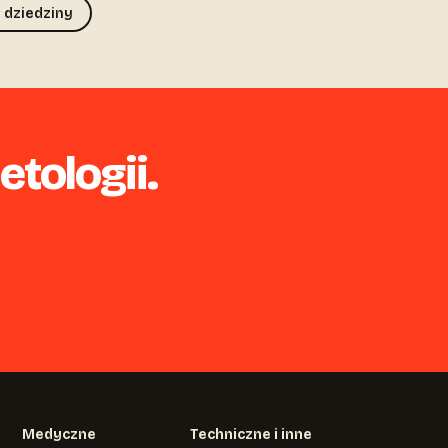
 dziedziny
tologii.
Medyczne
Techniczne i inne