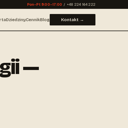
Pon–Pt 9:00–17:00
/
+48 224 164 222
rta
Dziedziny
Cennik
Blog
Kontakt →
gii —