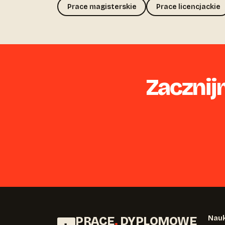
Prace magisterskie
Prace licencjackie
Zacznij
PRACE
.
DYPLOMOWE
Nauk