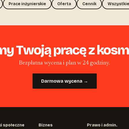
Prace inżynierskie
Oferta
Cennik
Wszystkie
my Twoją pracę z kosme
Bezpłatna wycena i plan w 24 godziny.
Darmowa wycena →
i społeczne
Biznes
Prawo i admin.