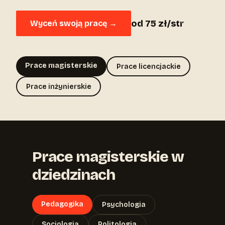
od 75 zł/str
Wyceń swoją pracę →
Prace magisterskie
Prace licencjackie
Prace inżynierskie
Prace magisterskie w
dziedzinach
Pedagogika
Psychologia
Socjologia
Politologia