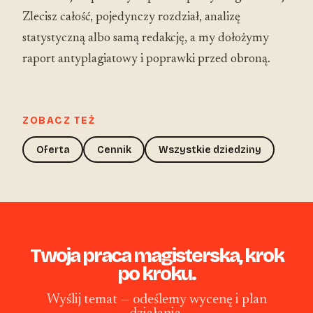
Zlecisz całość, pojedynczy rozdział, analizę
statystyczną albo samą redakcję, a my dołożymy
raport antyplagiatowy i poprawki przed obroną.
ZOBACZ TEŻ
Oferta
Cennik
Wszystkie dziedziny
Twoja praca magisterska, krok
po kroku.
Wyślij temat — odeślemy wycenę i plan