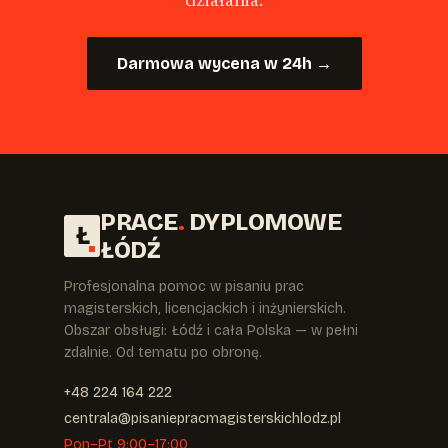
działania.
Darmowa wycena w 24h →
PRACE
.
DYPLOMOWE
Ł
ŁÓDŹ
Profesjonalna pomoc w pisaniu prac
magisterskich, licencjackich i inżynierskich.
Obszar obsługi: Łódź i cała Polska — w pełni
zdalnie. Od tematu po obronę.
+48 224 164 222
centrala@pisaniepracmagisterskichlodz.pl
Pon–Pt 9:00–17:00