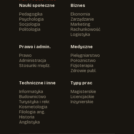
Nauki społeczne
Biznes
Pedagogika
Ekonomia
Psychologia
Zarządzanie
Socjologia
Marketing
Politologia
Rachunkowość
Logistyka
Prawo i admin.
Medyczne
Prawo
Pielęgniarstwo
Administracja
Położnictwo
Stosunki międz.
Fizjoterapia
Zdrowie publ.
Techniczne i inne
Typy prac
Informatyka
Magisterskie
Budownictwo
Licencjackie
Turystyka i rekr.
Inżynierskie
Kosmetologia
Filologia ang.
Historia
Anglistyka