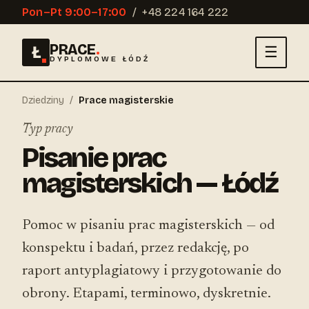
Pon–Pt 9:00–17:00
/
+48 224 164 222
PRACE
.
Ł
☰
DYPLOMOWE ŁÓDŹ
Dziedziny
/
Prace magisterskie
Typ pracy
Pisanie prac
magisterskich — Łódź
Pomoc w pisaniu prac magisterskich — od
konspektu i badań, przez redakcję, po
raport antyplagiatowy i przygotowanie do
obrony. Etapami, terminowo, dyskretnie.