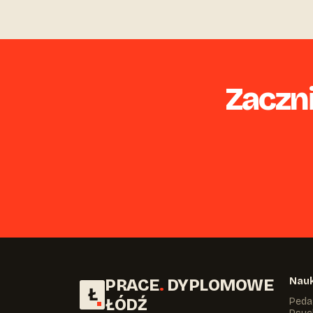
Zaczni
PRACE
.
DYPLOMOWE
Nauk
Ł
ŁÓDŹ
Peda