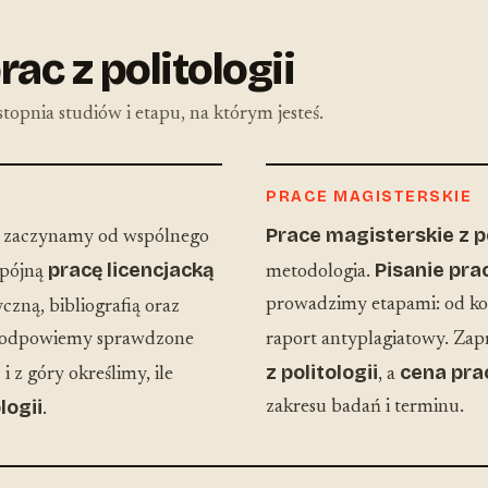
ac z politologii
topnia studiów i etapu, na którym jesteś.
PRACE MAGISTERSKIE
Prace magisterskie z po
zaczynamy od wspólnego
pracę licencjacką
Pisanie pra
spójną
metodologia.
prowadzimy etapami: od kon
czną, bibliografią oraz
 Podpowiemy sprawdzone
raport antyplagiatowy. Z
i
z politologii
cena prac
i z góry określimy, ile
, a
logii
zakresu badań i terminu.
.