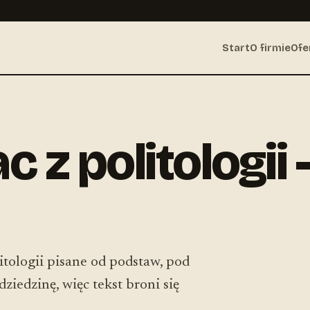
Start
O firmie
Ofe
c z politologii
litologii pisane od podstaw, pod
ziedzinę, więc tekst broni się