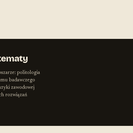
tematy
szarze: politologia
lemu badawczego
ktyki zawodowej
ych rozwiązań