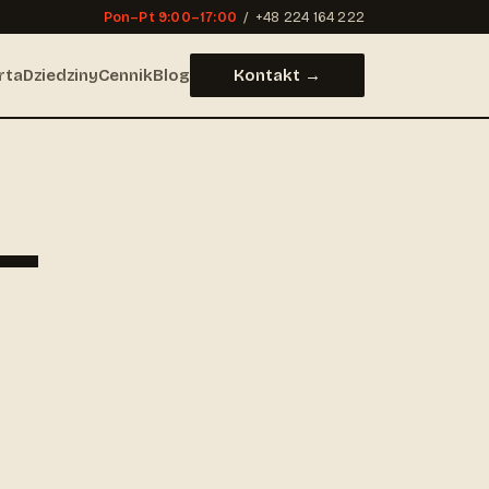
Pon–Pt 9:00–17:00
/
+48 224 164 222
rta
Dziedziny
Cennik
Blog
Kontakt →
 —