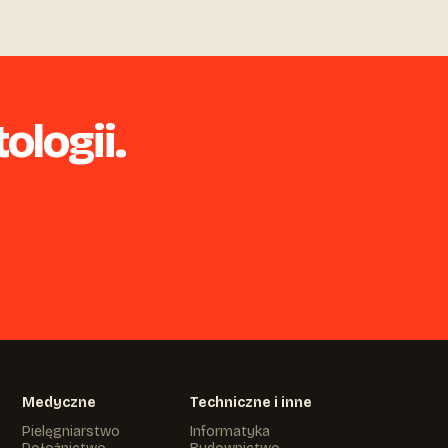
ologii.
Medyczne
Techniczne i inne
Pielęgniarstwo
Informatyka