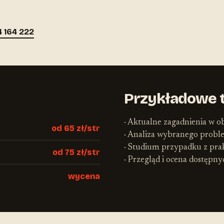
4 164 222
Przykładowe 
· Aktualne zagadnienia w ob
od 65 zł/str
· Analiza wybranego prob
· Studium przypadku z pra
od 75 zł/str
· Przegląd i ocena dostępn
wycena