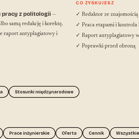
CO ZYSKUJESZ
pracy z politologii
—
✓ Redaktor ze znajomością
lbo samą redakcję i korektę.
✓ Praca etapami i kontrola
 raport antyplagiatowy i
✓ Raport antyplagiatowy w
✓ Poprawki przed obroną
ia
Stosunki międzynarodowe
Prace inżynierskie
Oferta
Cennik
Wszystkie