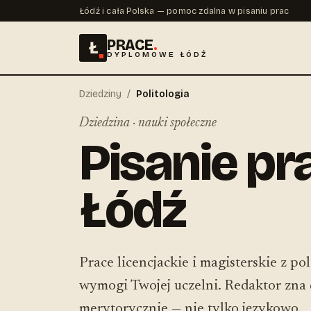
Łódź i cała Polska — pomoc zdalna w pisaniu prac
PRACE
.
Ł
DYPLOMOWE ŁÓDŹ
Dziedziny
/
Politologia
Dziedzina · nauki społeczne
Pisanie pra
Łódź
Prace licencjackie i magisterskie z po
wymogi Twojej uczelni. Redaktor zna d
merytorycznie — nie tylko językowo.