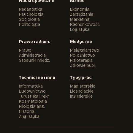
Nauki społeczne
Biznes
Pedagogika
Ekonomia
Psychologia
Zarządzanie
Socjologia
Marketing
Politologia
Rachunkowość
Logistyka
Prawo i admin.
Medyczne
Prawo
Pielęgniarstwo
Administracja
Położnictwo
Stosunki międz.
Fizjoterapia
Zdrowie publ.
Techniczne i inne
Typy prac
Informatyka
Magisterskie
Budownictwo
Licencjackie
Turystyka i rekr.
Inżynierskie
Kosmetologia
Filologia ang.
Historia
Anglistyka