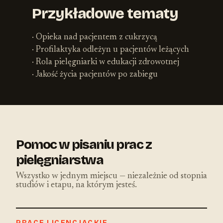
Przykładowe tematy
· Opieka nad pacjentem z cukrzycą
· Profilaktyka odleżyn u pacjentów leżących
· Rola pielęgniarki w edukacji zdrowotnej
· Jakość życia pacjentów po zabiegu
Pomoc w pisaniu prac z
pielęgniarstwa
Wszystko w jednym miejscu — niezależnie od stopnia
studiów i etapu, na którym jesteś.
PRACE LICENCJACKIE