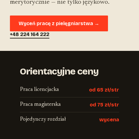
merytorycznie — nie tylko językowo.
Wyceń pracę z pielęgniarstwa →
+48 224 164 222
Orientacyjne ceny
Praca licencjacka
od 65 zł/str
Praca magisterska
od 75 zł/str
Pojedynczy rozdział
wycena