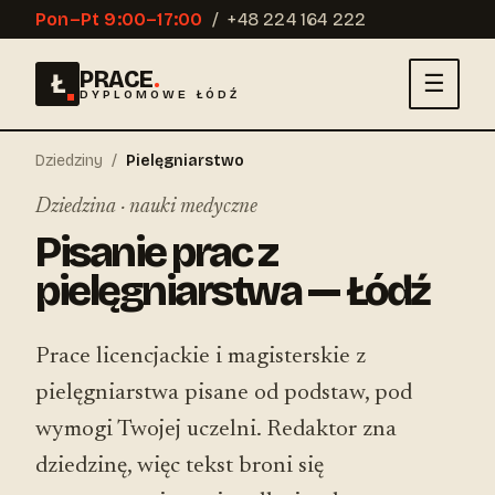
Pon–Pt 9:00–17:00
/
+48 224 164 222
PRACE
.
Ł
☰
DYPLOMOWE ŁÓDŹ
Dziedziny
/
Pielęgniarstwo
Dziedzina · nauki medyczne
Pisanie prac z
pielęgniarstwa — Łódź
Prace licencjackie i magisterskie z
pielęgniarstwa pisane od podstaw, pod
wymogi Twojej uczelni. Redaktor zna
dziedzinę, więc tekst broni się