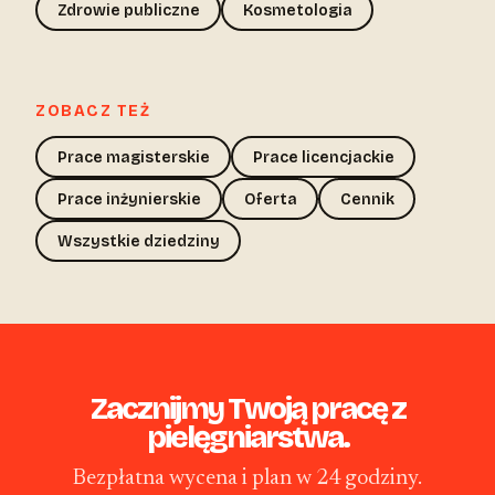
Zdrowie publiczne
Kosmetologia
ZOBACZ TEŻ
Prace magisterskie
Prace licencjackie
Prace inżynierskie
Oferta
Cennik
Wszystkie dziedziny
Zacznijmy Twoją pracę z
pielęgniarstwa.
Bezpłatna wycena i plan w 24 godziny.