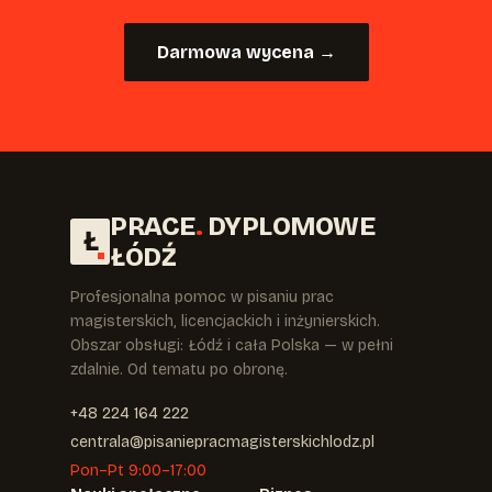
Darmowa wycena →
PRACE
.
DYPLOMOWE
Ł
ŁÓDŹ
Profesjonalna pomoc w pisaniu prac
magisterskich, licencjackich i inżynierskich.
Obszar obsługi: Łódź i cała Polska — w pełni
zdalnie. Od tematu po obronę.
+48 224 164 222
centrala@pisaniepracmagisterskichlodz.pl
Pon–Pt 9:00–17:00