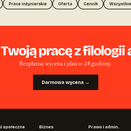
Prace inżynierskie
Oferta
Cennik
Wszystkie
woją pracę z filologii 
Bezpłatna wycena i plan w 24 godziny.
Darmowa wycena →
i społeczne
Biznes
Prawo i admin.