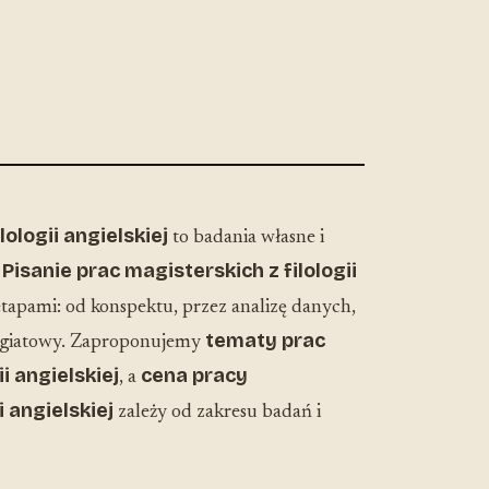
lologii angielskiej
to badania własne i
Pisanie prac magisterskich z filologii
.
apami: od konspektu, przez analizę danych,
tematy prac
lagiatowy. Zaproponujemy
i angielskiej
cena pracy
, a
i angielskiej
zależy od zakresu badań i