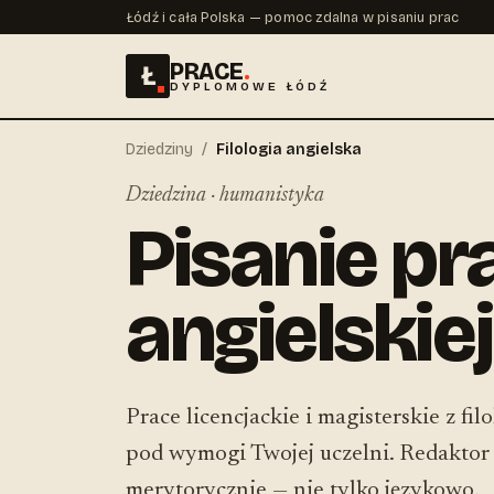
Łódź i cała Polska — pomoc zdalna w pisaniu prac
PRACE
.
Ł
DYPLOMOWE ŁÓDŹ
Dziedziny
/
Filologia angielska
Dziedzina · humanistyka
Pisanie prac
angielskie
Prace licencjackie i magisterskie z fil
pod wymogi Twojej uczelni. Redaktor z
merytorycznie — nie tylko językowo.