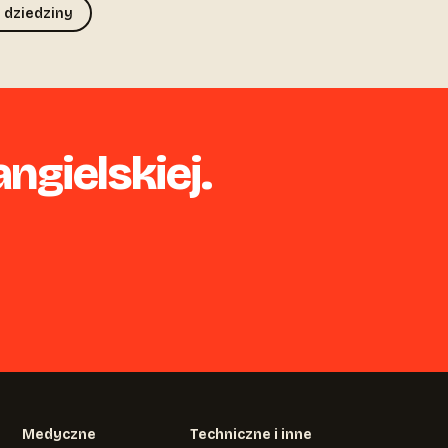
 dziedziny
angielskiej.
Medyczne
Techniczne i inne