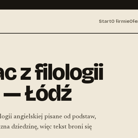
Start
O firmie
Ofe
 z filologii
j — Łódź
ologii angielskiej pisane od podstaw,
na dziedzinę, więc tekst broni się