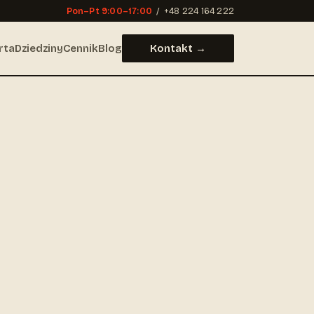
Pon–Pt 9:00–17:00
/
+48 224 164 222
rta
Dziedziny
Cennik
Blog
Kontakt →