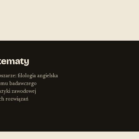
tematy
szarze: filologia angielska
lemu badawczego
ktyki zawodowej
ych rozwiązań