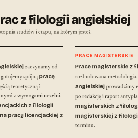
c z filologii angielskiej
topnia studiów i etapu, na którym jesteś.
PRACE MAGISTERSKIE
ngielskiej
Prace magisterskie z fi
zaczynamy od
pracę
zygotujemy spójną
rozbudowana metodologia
angielskiej
ęścią teoretyczną i
prowadzimy et
odnymi z wymogami uczelni.
po redakcję i raport antyp
ncjackich z filologii
magisterskich z filologi
na pracy licencjackiej z
magisterskiej z filologi
terminu.