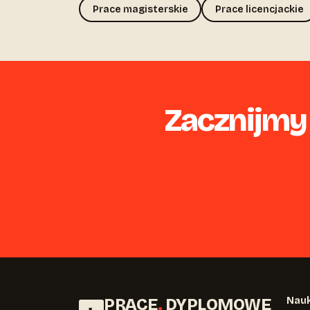
Prace magisterskie
Prace licencjackie
Zacznijmy T
PRACE
.
DYPLOMOWE
Nauk