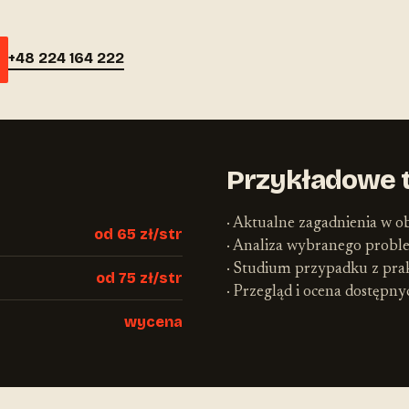
+48 224 164 222
Przykładowe 
· Aktualne zagadnienia w ob
od 65 zł/str
· Analiza wybranego prob
· Studium przypadku z pra
od 75 zł/str
· Przegląd i ocena dostępn
wycena