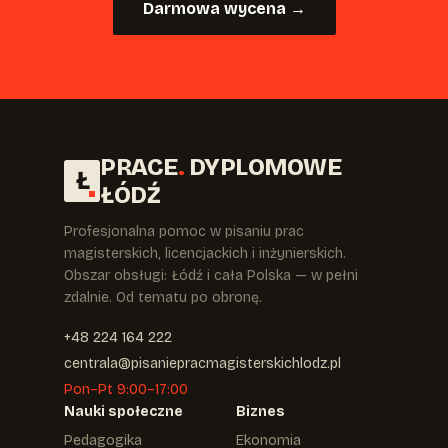
Darmowa wycena →
PRACE
.
DYPLOMOWE
Ł
ŁÓDŹ
Profesjonalna pomoc w pisaniu prac
magisterskich, licencjackich i inżynierskich.
Obszar obsługi: Łódź i cała Polska — w pełni
zdalnie. Od tematu po obronę.
+48 224 164 222
centrala@pisaniepracmagisterskichlodz.pl
Pon–Pt 9:00–17:00
Nauki społeczne
Biznes
Pedagogika
Ekonomia