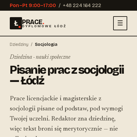
Pon–Pt 9:00–17:00
/
+48 224 164 222
PRACE
.
Ł
☰
DYPLOMOWE ŁÓDŹ
Dziedziny
/
Socjologia
Dziedzina · nauki społeczne
Pisanie prac z socjologii
— Łódź
Prace licencjackie i magisterskie z
socjologii pisane od podstaw, pod wymogi
Twojej uczelni. Redaktor zna dziedzinę,
więc tekst broni się merytorycznie — nie