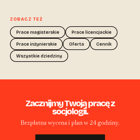
ZOBACZ TEŻ
Prace magisterskie
Prace licencjackie
Prace inżynierskie
Oferta
Cennik
Wszystkie dziedziny
Zacznijmy Twoją pracę z
socjologii.
Bezpłatna wycena i plan w 24 godziny.