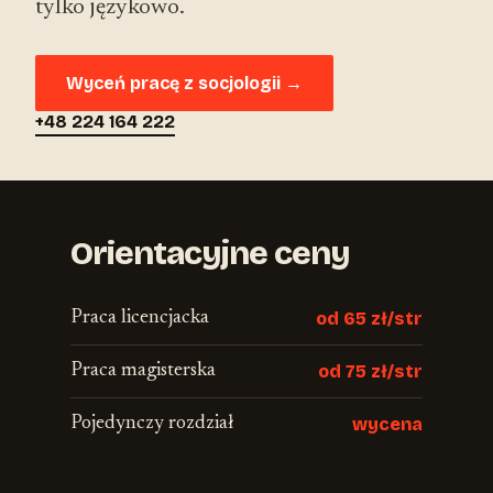
tylko językowo.
Wyceń pracę z socjologii →
+48 224 164 222
Orientacyjne ceny
Praca licencjacka
od 65 zł/str
Praca magisterska
od 75 zł/str
Pojedynczy rozdział
wycena